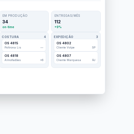
EM PRODUÇÃO
ENTREGAS/MÊS
34
112
on-time
+9%
COSTURA
4
EXPEDIÇÃO
3
OS 4815
OS 4802
Poltrona Lis
—
Cliente Volpe
SP
OS 4818
OS 4807
Almofadões
×6
Cliente Marquesa
RJ