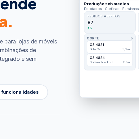
tende
Produção sob medida
Estofados · Cortinas · Persianas
a.
PEDIDOS ABERTOS
87
+5
CORTE
5
 para lojas de móveis
OS 4821
combinações de
Sofá Capri
3,2m
OS 4824
ntegrado e sem
Cortina blackout
2,8m
 funcionalidades