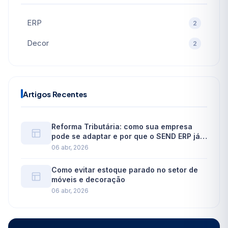
ERP
2
Decor
2
Artigos Recentes
Reforma Tributária: como sua empresa
pode se adaptar e por que o SEND ERP já
está preparado
06 abr, 2026
Como evitar estoque parado no setor de
móveis e decoração
06 abr, 2026